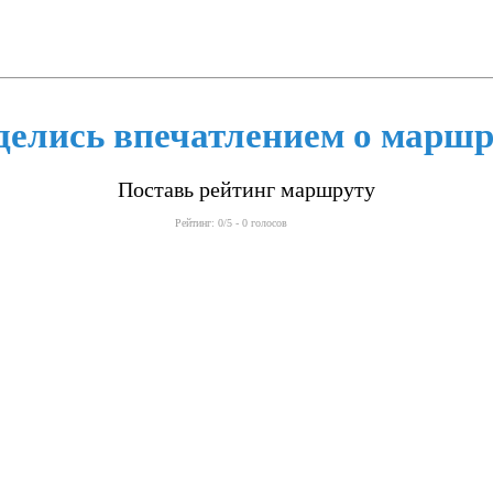
делись впечатлением о маршр
Поставь рейтинг маршруту
Рейтинг:
0
/5 -
0
голосов