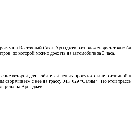
ротами в Восточный Саян. Аргыджек расположен достаточно бли
ров, до которой можно доехать на автомобиле за 3 часа. .
корение которой для любителей пеших прогулок станет отличной
ем сворачиваем с нее на трассу 04К-029 "Саяны". По этой трасс
я тропа на Аргыджек.