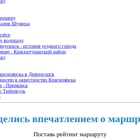
пку
 пещеру
 Залив Шумиха
плёсе
у водопаду
нусинск - история уездного города
море - Краснотуранский район
пку
Красноярска в Дивногорск
Енисею в окрестностях Красноярска
е - Приморск
е Тиберкуль
и
делись впечатлением о маршр
Поставь рейтинг маршруту