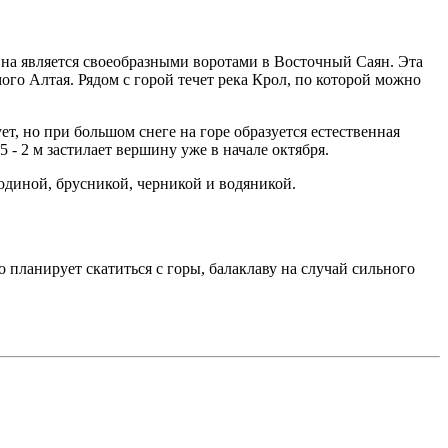
Она является своеобразными воротами в Восточный Саян. Эта
го Алтая. Рядом с горой течет река Крол, по которой можно
т, но при большом снеге на горе образуется естественная
- 2 м застилает вершину уже в начале октября.
родиной, брусникой, черникой и водяникой.
о планирует скатиться с горы, балаклаву на случай сильного