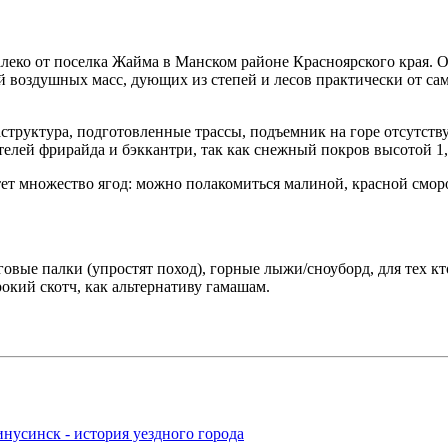
леко от поселка Жайма в Манском районе Красноярского края. 
воздушных масс, дующих из степей и лесов практически от само
труктура, подготовленные трассы, подъемник на горе отсутствуе
лей фрирайда и бэккантри, так как снежный покров высотой 1,5 
астет множество ягод: можно полакомиться малиной, красной смо
говые палки (упростят поход), горные лыжи/сноуборд, для тех кт
окий скотч, как альтернативу гамашам.
нусинск - история уездного города