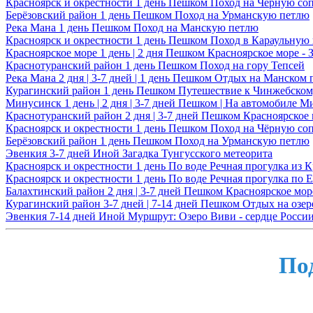
Красноярск и окрестности
1 день
Пешком
Поход на Чёрную со
Берёзовский район
1 день
Пешком
Поход на Урманскую петлю
Река Мана
1 день
Пешком
Поход на Манскую петлю
Красноярск и окрестности
1 день
Пешком
Поход в Караульную
Красноярское море
1 день | 2 дня
Пешком
Красноярское море -
Краснотуранский район
1 день
Пешком
Поход на гору Тепсей
Река Мана
2 дня | 3-7 дней | 1 день
Пешком
Отдых на Манском 
Курагинский район
1 день
Пешком
Путешествие к Чинжебском
Минусинск
1 день | 2 дня | 3-7 дней
Пешком | На автомобиле
Ми
Краснотуранский район
2 дня | 3-7 дней
Пешком
Красноярское 
Красноярск и окрестности
1 день
Пешком
Поход на Чёрную со
Берёзовский район
1 день
Пешком
Поход на Урманскую петлю
Эвенкия
3-7 дней
Иной
Загадка Тунгусского метеорита
Красноярск и окрестности
1 день
По воде
Речная прогулка из 
Красноярск и окрестности
1 день
По воде
Речная прогулка по 
Балахтинский район
2 дня | 3-7 дней
Пешком
Красноярское мор
Курагинский район
3-7 дней | 7-14 дней
Пешком
Отдых на озер
Эвенкия
7-14 дней
Иной
Муршрут: Озеро Виви - сердце Росси
По