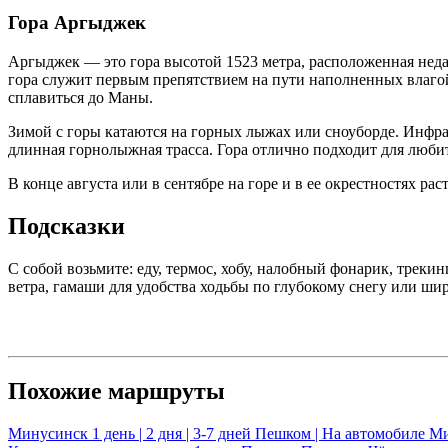
Гора Аргыджек
Аргыджек — это гора высотой 1523 метра, расположенная неда
гора служит первым препятствием на пути наполненных влагой 
сплавиться до Маны.
Зимой с горы катаются на горных лыжах или сноуборде. Инфрас
длинная горнолыжная трасса. Гора отлично подходит для любите
В конце августа или в сентябре на горе и в ее окрестностях р
Подсказки
С собой возьмите: еду, термос, хобу, налобный фонарик, трекин
ветра, гамаши для удобства ходьбы по глубокому снегу или шир
Похожие маршруты
Минусинск
1 день | 2 дня | 3-7 дней
Пешком | На автомобиле
Ми