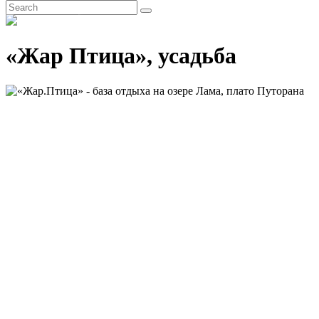
EN
«Жар Птица», усадьба