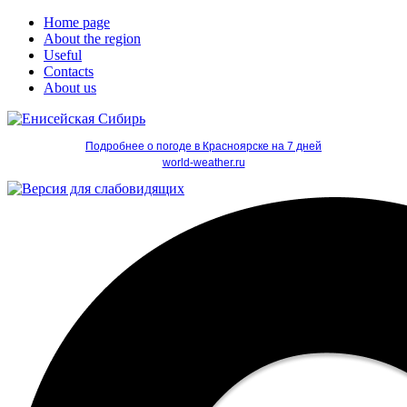
Home page
About the region
Useful
Contacts
About us
Подробнее о погоде в Красноярске на 7 дней
world-weather.ru