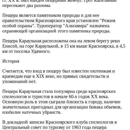
гг. XX в. был найден пещерный жемчуг. Грот Капельный
пересекают два разлома.
Пещера является памятником природы и для нее
правительством Красноярского края установлен "Режим
особой охраны". Туроператор "Альтамира" назначена
охраняющей организацией этого памятника природы.
Пещера Караульная расположена она на левом берегу реки
Енисей, на горе Караульной, в 15 км выше Красноярска, в 4,5
км от поселка Удачного.
История
Считается, что вход в пещеру был известен охотникам и
краеведам еще в XIX веке, но прямых свидетельств и
упоминаний нет.
Пещера Караульная стала популярна среди красноярских
спелеологов и туристов в начале 60-х годов ХХ века.
Основную роль в этом сыграли близость к городу, наличие
значительных пригодных для организации бивака объемов,
изобилие натечных убранств.
В докладной записке Красноярского клуба спелеологов в
Центральный совет по туризму от 1963 года пещера