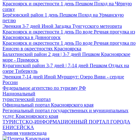
Красноярск и окрестности
1 день
Пешком
Поход на Чёрную
сопку
Берёзовский район
1 день
Пешком
Поход на Урманскую
петлю
Эвенкия
3-7 дней
Иной
Загадка Тунгусского метеорита
Красноярск и окрестности
1 день
По воде
Речная прогулка из
Красноярска в Дивногорск
Красноярск и окрестности
1 день
По воде
Речная прогулка по
Енисею в окрестностях Красноярска
Балахтинский район
2 дня | 3-7 дней
Пешком
Красноярское
море - Приморск
Курагинский район
3-7 дней | 7-14 дней
Пешком
Отдых на
озере Тиберкуль
Эвенкия
7-14 дней
Иной
Муршрут: Озеро Виви - сердце
России
Федеральное агентство по туризму РФ
Национальный
туристический портал
Официальный портал Красноярского края
Региональный портал государственных и муниципальных
услуг Красноярского края
ТУРИСТСКО-ИНФОРМАЦИОННЫЙ ПОРТАЛ ГОРОДА
ЕНИСЕЙСКА
Зимняя универсиада