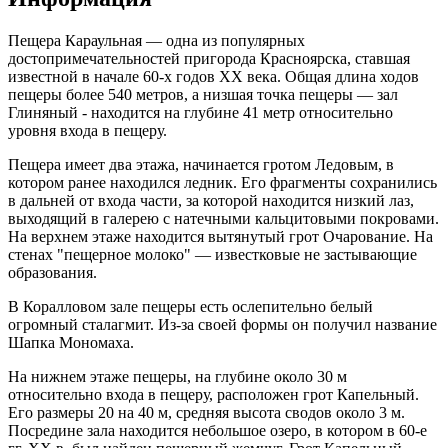
Пещера Караульная — одна из популярных
достопримечательностей пригорода Красноярска, ставшая
известной в начале 60-х годов ХХ века. Общая длина ходов
пещеры более 540 метров, а низшая точка пещеры — зал
Глиняный - находится на глубине 41 метр относительно
уровня входа в пещеру.
Пещера имеет два этажа, начинается гротом Ледовым, в
котором ранее находился ледник. Его фрагменты сохранились
в дальней от входа части, за которой находится низкий лаз,
выходящий в галерею с натечными кальцитовыми покровами.
На верхнем этаже находится вытянутый грот Очарование. На
стенах "пещерное молоко" — известковые не застывающие
образования.
В Коралловом зале пещеры есть ослепительно белый
огромный сталагмит. Из-за своей формы он получил название
Шапка Мономаха.
На нижнем этаже пещеры, на глубине около 30 м
относительно входа в пещеру, расположен грот Капельный.
Его размеры 20 на 40 м, средняя высота сводов около 3 м.
Посредине зала находится небольшое озеро, в котором в 60-е