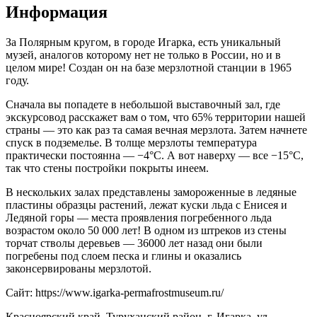
Информация
За Полярным кругом, в городе Игарка, есть уникальный
музей, аналогов которому нет не только в России, но и в
целом мире! Создан он на базе мерзлотной станции в 1965
году.
Сначала вы попадете в небольшой выставочный зал, где
экскурсовод расскажет вам о том, что 65% территории нашей
страны — это как раз та самая вечная мерзлота. Затем начнете
спуск в подземелье. В толще мерзлоты температура
практически постоянна — −4°С. А вот наверху — все −15°С,
так что стены постройки покрыты инеем.
В нескольких залах представлены замороженные в ледяные
пластины образцы растений, лежат куски льда с Енисея и
Ледяной горы — места проявления погребенного льда
возрастом около 50 000 лет! В одном из штреков из стены
торчат стволы деревьев — 36000 лет назад они были
погребены под слоем песка и глины и оказались
законсервированы мерзлотой.
Сайт: https://www.igarka-permafrostmuseum.ru/
Красноярский край, Туруханский район, г. Игарка, ул.