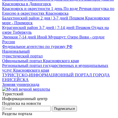
Красноярска в Дивногорск
Красноярск и окрестности
1 день
По воде
Речная прогулка по
Енисею в окрестностях Красноярска
Балахтинский район
2 дня | 3-7 дней
Пешком
Красноярское
море - Приморск
Курагинский район
3-7 дней | 7-14 дней
Пешком
Отдых на
озере Тиберкуль
Эвенкия
7-14 дней
Иной
Муршрут: Озеро Виви - сердце
России
Федеральное агентство по туризму РФ
Национальный
туристический портал
Официальный портал Красноярского края
Региональный портал государственных и муниципальных
услуг Красноярского края
ТУРИСТСКО-ИНФОРМАЦИОННЫЙ ПОРТАЛ ГОРОДА
ЕНИСЕЙСКА
Зимняя универсиада
Туристский
Информационный центр
Подписка на новости
Подписаться
Разделы портала