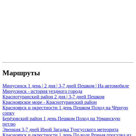
Маршруты
Минусинск
1 день | 2 дня | 3-7 дней
Пешком | На автомобиле
Минусинск - история уездного города
Краснотуранский район
2 дня | 3-7 дней
Пешком
Красноярское море - Краснотуранский район
Красноярск и окрестности
1 день
Пешком
Поход на Чёрную
сопку
Берёзовский район
1 день
Пешком
Поход на Урманскую
петлю
Эвенкия
3-7 дней
Иной
Загадка Тунгусского метеорита
Красноярск и окрестности
1 день
По воде
Речная прогулка из