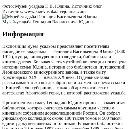
Фото: Музей-усадьба Г. В. Юдина. Источник: блог
Источник: www.kraevushka.livejournal.com
Музей-усадьба Геннадия Васильевича Юдина
Информация
Экспозиция музея-усадьбы представляет посетителям
наследие ее владельца — Геннадия Васильевича Юдина (1840-
1912), купца, винокуренного заводчика, библиофила и
книгоиздателя. Большая часть музейной коллекции посвящена
истории семьи Юдина, истории его библиотеки, путешествий,
Леонидовского винокуренного завода, а также быту
Красноярска XIX — начала XX века. Отдельные залы
рассказывают о жизни декабристов и их жен во время ссылки
в Енисейскую губернию, а также об археологических
артефактах Афонтовой горы, на которой расположена усадьба.
Прижизненную славу Геннадию Юдину принесла знаменитая
библиотека, которая считалась самым крупным частным
книжным собранием дореволюционной России. Он собрал
уникальную коллекцию: около 100 тысяч томов и 500 тысяч
единиц документальных источников. В здании библиотеки с
9 марта по 29 апреля 1897 года и в сентябре 1898 года работал