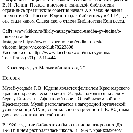
В. И. Ленин. Правда, в истории юдинской библиотеки
отразились трагические события начала XX века: не найдя
покупателей в России, Юдин продал библиотеку в США, где
она стала ядром Славянского отдела Библиотеки Конгресса.
Сайт: www.kkkm.ru/filialy-muzeya/muzei-usadba-gv-iudina/o-
muzee-usadbe
Instagram: https://www.instagram.com/yudinka_krsk/
vk.com: https://vk.com/club78223808
Facebook.com: https://www.facebook.com/muzeyyudina/
Тел: Тел. 8 (391) 22-11-444.
г. Красноярск, ул. Мелькомбинатская, 2/1.
История
Музей-усадьба Г. В. Юдина является филиалом Красноярского
краевого краеведческого музея. Усадьба находится на левом
берегу Енисея, на Афонтовой горе в Октябрьском районе
Красноярска. Музей располагается в загородной купеческой
усадьбе конца XIX в., специально построенной Г. В. Юдиным
для своего книжного собрания.
В 1920 г. здание библиотеки было национализировано. До
1948 г. в нем располагалась школа. В 1969 г. крайкомхозом