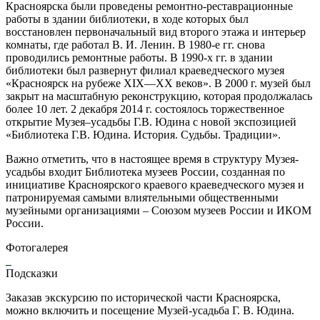
Красноярска были проведены ремонтно-реставрационные
работы в здании библиотеки, в ходе которых был
восстановлен первоначальный вид второго этажа и интерьер
комнаты, где работал В. И. Ленин. В 1980-е гг. снова
проводились ремонтные работы. В 1990-х гг. в здании
библиотеки был развернут филиал краеведческого музея
«Красноярск на рубеже XIX—XX веков». В 2000 г. музей был
закрыт на масштабную реконструкцию, которая продолжалась
более 10 лет. 2 декабря 2014 г. состоялось торжественное
открытие Музея–усадьбы Г.В. Юдина с новой экспозицией
«Библиотека Г.В. Юдина. История. Судьбы. Традиции».
Важно отметить, что в настоящее время в структуру Музея-
усадьбы входит Библиотека музеев России, созданная по
инициативе Красноярского краевого краеведческого музея и
патронируемая самыми влиятельными общественными
музейными организациями – Союзом музеев России и ИКОМ
России.
Фотогалерея
Подсказки
Заказав экскурсию по исторической части Красноярска,
можно включить и посещение Музей-усадьба Г. В. Юдина.