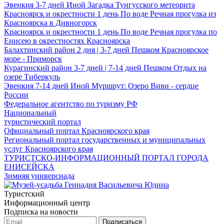
Эвенкия
3-7 дней
Иной
Загадка Тунгусского метеорита
Красноярск и окрестности
1 день
По воде
Речная прогулка из
Красноярска в Дивногорск
Красноярск и окрестности
1 день
По воде
Речная прогулка по
Енисею в окрестностях Красноярска
Балахтинский район
2 дня | 3-7 дней
Пешком
Красноярское
море - Приморск
Курагинский район
3-7 дней | 7-14 дней
Пешком
Отдых на
озере Тиберкуль
Эвенкия
7-14 дней
Иной
Муршрут: Озеро Виви - сердце
России
Федеральное агентство по туризму РФ
Национальный
туристический портал
Официальный портал Красноярского края
Региональный портал государственных и муниципальных
услуг Красноярского края
ТУРИСТСКО-ИНФОРМАЦИОННЫЙ ПОРТАЛ ГОРОДА
ЕНИСЕЙСКА
Зимняя универсиада
Туристский
Информационный центр
Подписка на новости
Подписаться